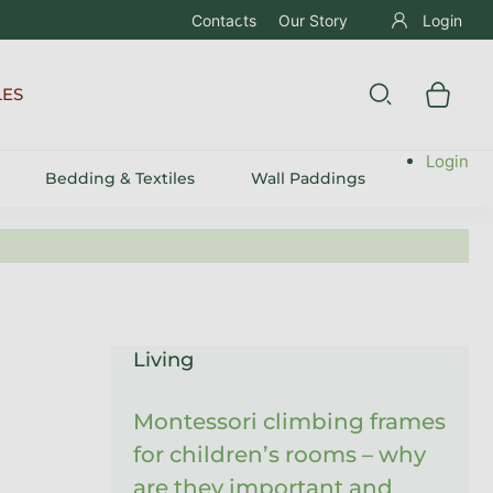
Contacts
Our Story
Login
LES
Login
Bedding & Textiles
Wall Paddings
Sidebar
Living
Montessori climbing frames
for children’s rooms – why
are they important and