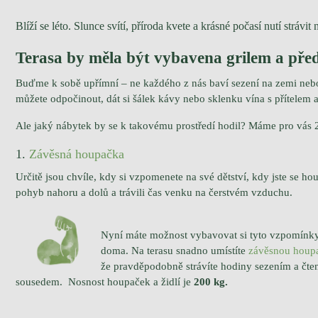
Blíží se léto.
Slunce svítí, příroda kvete a krásné počasí nutí strávi
Terasa by měla být vybavena grilem a p
Buďme k sobě upřímní – ne každého z nás baví sezení na zemi neb
můžete odpočinout, dát si šálek kávy nebo sklenku vína s přítelem a
Ale jaký nábytek by se k takovému prostředí hodil?
Máme pro vás 2
1.
Závěsná houpačka
Určitě jsou chvíle, kdy si vzpomenete na své dětství, kdy jste se ho
pohyb nahoru a dolů a trávili čas venku na čerstvém vzduchu.
Nyní máte možnost vybavovat si tyto vzpomínky 
doma.
Na terasu snadno umístíte
závěsnou houp
že pravděpodobně strávíte hodiny sezením a čt
sousedem.
Nosnost houpaček a židlí je
200 kg.