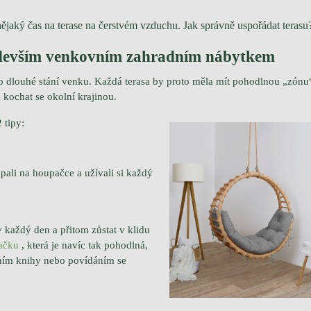
t nějaký čas na terase na čerstvém vzduchu.
Jak správně uspořádat terasu
ředevším venkovním zahradním nábytkem
o dlouhé stání venku.
Každá terasa by proto měla mít pohodlnou „zónu“
 kochat se okolní krajinou.
 tipy:
upali na houpačce a užívali si každý
každý den a přitom zůstat v klidu
ačku
, která je navíc tak pohodlná,
ením knihy nebo povídáním se