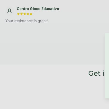
Centro Gioco Educativo
The store rating is 5 out of 5 stars.
Your assistence is great!
Get i