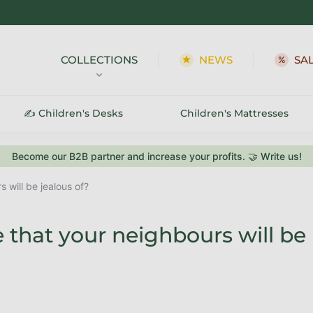
COLLECTIONS
NEWS
SA
✍️ Children's Desks
Children's Mattresses
Become our B2B partner and increase your profits. 🤝 Write us!
 will be jealous of?
e that your neighbours will be