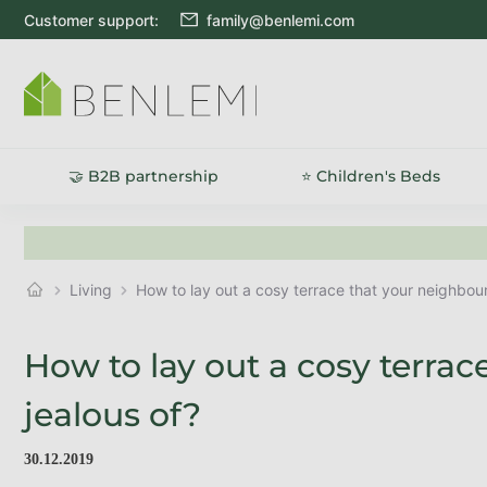
Skip to content
Customer support:
family@benlemi.com
🤝 B2B partnership
⭐ Children's Beds
Living
How to lay out a cosy terrace that your neighbours
How to lay out a cosy terrac
jealous of?
30.12.2019