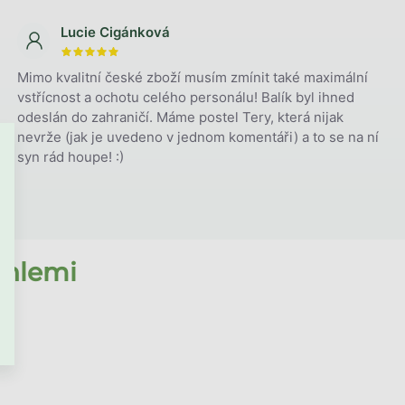
Lucie Cigánková
The store rating is 5 out of 5 stars.
Mimo kvalitní české zboží musím zmínit také maximální
vstřícnost a ochotu celého personálu! Balík byl ihned
odeslán do zahraničí. Máme postel Tery, která nijak
nevrže (jak je uvedeno v jednom komentáři) a to se na ní
syn rád houpe! :)
nlemi