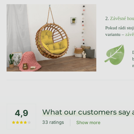
2.
Závěsné hou
Pokud rádi sto
variantu –
závě
Footer
What our customers say 
4,9
33 ratings
Show more
The average store rating is 4,9 out of 5 stars.