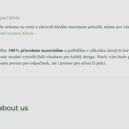
pací křeslo
jíte nohama na zemi a zároveň hledáte maximum pohodlí, máme pro vás
sné houpací křeslo
.
Díky
100% přírodním materiálům
a polštářům v několika různých ba
bude snadné vytvořit židli vhodnou pro každý design.
Navíc vám bude 
nejen prostor pro odpočinek, ale i prostor pro učení či práci.
about us