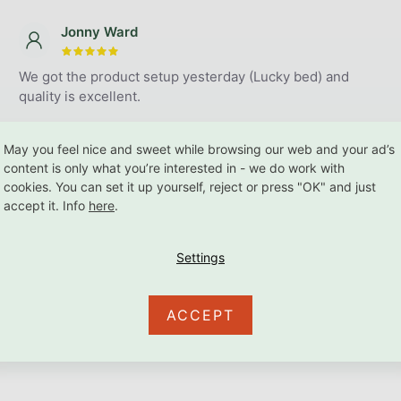
Jonny Ward
The store rating is 5 out of 5 stars.
We got the product setup yesterday (Lucky bed) and
quality is excellent.
May you feel nice and sweet while browsing our web and your ad’s
content is only what you’re interested in - we do work with
cookies. You can set it up yourself, reject or press "OK" and just
accept it. Info
here
.
nspired on Instagram rodiny
#be
ACCEPT