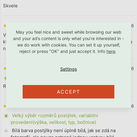
Skvele
21.11.2016
The store rating is 5 out of 5 stars.
May you feel nice and sweet while browsing our web
Vyborna komunikacia a ochota k zakaznikovi. Kvalitny tovar,
and your ad’s content is only what you’re interested in -
ktory nieje lahko dostupny v inych spolocnostiach, pripadne
we do work with cookies. You can set it up yourself,
nieje vobec v ponuke inej spolocnosti.
reject or press "OK" and just accept it. Info
here
.
15.10.2016
The store rating is 5 out of 5 stars.
+ Rýchle dodanie a krásny voňavý dizajn
Robené z laskou
ACCEPT
20.9.2016
The store rating is 4 out of 5 stars.
+ Velký výběr rozměrů postýlek, variabilni
provedeni(výška, velikost, typ, bočnice)
- Bílá barva postýlky není úplně bílá, jak se zdá na