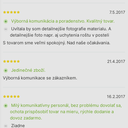
7.5.2017
The store rating is 5 out of 5 stars.
+ Výborná komunikácia a poradenstvo. Kvalitný tovar.
- Uvítala by som detailnejšie fotografie materialu. A
detailnejšie foto napr. aj uchytenia roštu v posteli
S tovarom sme veľmi spokojný. Nad naše očakávania.
21.4.2017
The store rating is 5 out of 5 stars.
+ Jedinečné zboží.
Výborná komunikace se zákazníkem.
16.2.2017
The store rating is 5 out of 5 stars.
+ Milý komunikatívny personál, bez problému dovolať sa,
ochota prispôsobiť tovar na mieru, rýchle dodanie a
dovoz zadarmo.
- Ziadne