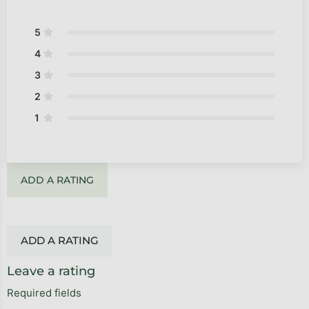
5
4
3
2
1
ADD A RATING
ADD A RATING
Leave a rating
Required fields