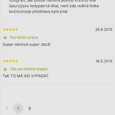
fotografii, ale pouze natrená jednou vrstvou bílé
lazury(jsou tedypatrná léta), není zde reálná fotka
bočnic(moje představa byla jiná)
29.8.2016
The store rating is 5 out of 5 stars.
+ Perfektní práce
Super obchod super zboží
16.5.2016
The store rating is 5 out of 5 stars.
+ Vše perfektně klaplo.
TaK TO MÁ ASI VYPADAT.
2
1