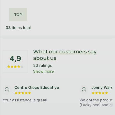
TOP
33
items total
Footer
What our customers say
4,9
about us
33 ratings
The average store rating is 4,9 out of 5 stars.
Show more
Centro Gioco Educativo
Jonny Ward
The store rating is 5 out of 5 stars.
The store
Your assistence is great!
We got the product
(Lucky bed) and qual