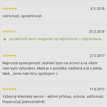
8.5.2018
The store rating is 5 out of 5 stars.
vstricnost, spolehlivost
23.2.2018
The store rating is 4 out of 5 stars.
+ proaktivně sami reagovali na nepřesnost v objednávce.
2.12.2017
The store rating is 5 out of 5 stars.
Naprostá spokojenost! Jednání bylo na úrovni a ve všem
nám bylo vyhověno. Malá je z postýlky nadšená a já z plédu
také.. Jsme nad míru spokojeni :)
11.9.2017
The store rating is 5 out of 5 stars.
Výborný klientský servis - aktivní přístup, ochota, vstřícnost.
Doporučuji jednoznačně!