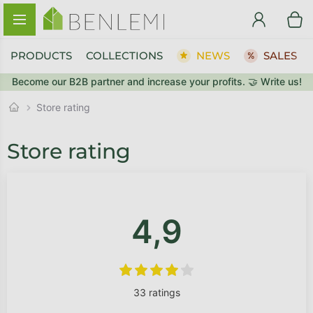
Skip to content
PRODUCTS
COLLECTIONS
NEWS
SALES
Become our B2B partner and increase your profits. 🤝 Write us!
Store rating
List of ratings
Store rating
4,9
The average store rating is 4,9 o
33 ratings